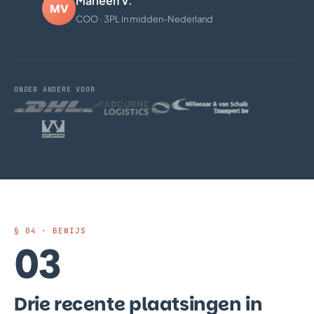
Marleen V.
MV
COO · 3PL in midden-Nederland
ONDER ANDERE VOOR
§ 04 · BEWIJS
03
Drie recente plaatsingen in