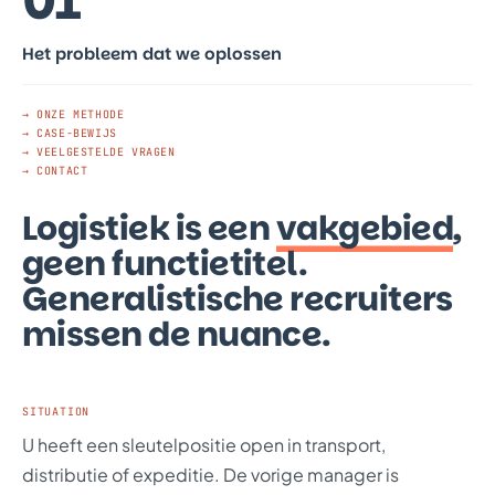
01
Het probleem dat we oplossen
→ ONZE METHODE
→ CASE-BEWIJS
→ VEELGESTELDE VRAGEN
→ CONTACT
Logistiek is een
vakgebied
,
geen functietitel.
Generalistische recruiters
missen de nuance.
SITUATION
U heeft een sleutelpositie open in transport,
distributie of expeditie. De vorige manager is