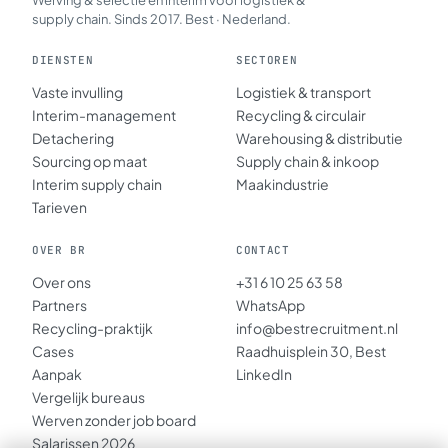
Werving & selectie en interim voor logistiek &
supply chain. Sinds 2017. Best · Nederland.
DIENSTEN
SECTOREN
Vaste invulling
Logistiek & transport
Interim-management
Recycling & circulair
Detachering
Warehousing & distributie
Sourcing op maat
Supply chain & inkoop
Interim supply chain
Maakindustrie
Tarieven
OVER BR
CONTACT
Over ons
+31 6 10 25 63 58
Partners
WhatsApp
Recycling-praktijk
info@bestrecruitment.nl
Cases
Raadhuisplein 30, Best
Aanpak
LinkedIn
Vergelijk bureaus
Werven zonder job board
Salarissen 2026