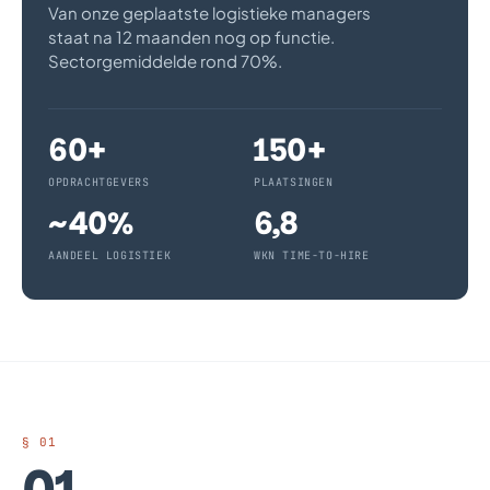
Van onze geplaatste logistieke managers
staat na 12 maanden nog op functie.
Sectorgemiddelde rond 70%.
60+
150+
OPDRACHTGEVERS
PLAATSINGEN
~40%
6,8
AANDEEL LOGISTIEK
WKN TIME-TO-HIRE
§ 01