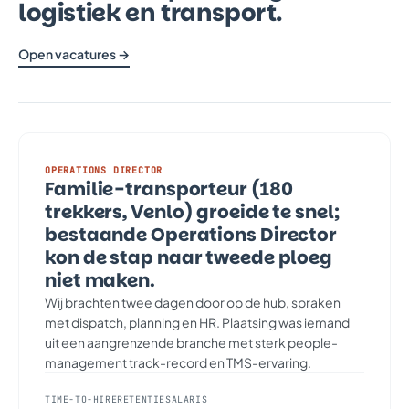
logistiek en transport.
Open vacatures →
OPERATIONS DIRECTOR
Familie-transporteur (180
trekkers, Venlo) groeide te snel;
bestaande Operations Director
kon de stap naar tweede ploeg
niet maken.
Wij brachten twee dagen door op de hub, spraken
met dispatch, planning en HR. Plaatsing was iemand
uit een aangrenzende branche met sterk people-
management track-record en TMS-ervaring.
TIME-TO-HIRE
RETENTIE
SALARIS