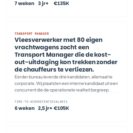
7 weken
3 jr+
€135K
TRANSPORT MANAGER
Vleesverwerker met 80 eigen
vrachtwagens zocht een
Transport Manager die de kost-
out-uitdaging kon trekken zonder
de chauffeurs te verliezen.
Eerder bureau leverde drie kandidaten, allemaal te
corporate. Wij plaatsten een interne kandidaat uit een
concurrent die de operationele realiteit begreep.
TIME-TO-HIRE
RETENTIE
SALARIS
6 weken
2,5 jr+
€105K