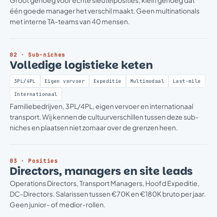
één goede manager het verschil maakt. Geen multinationals
met interne TA-teams van 40 mensen.
02 · Sub-niches
Volledige logistieke keten
3PL/4PL
Eigen vervoer
Expeditie
Multimodaal
Last-mile
Internationaal
Familiebedrijven, 3PL/4PL, eigen vervoer en internationaal
transport. Wij kennen de cultuurverschillen tussen deze sub-
niches en plaatsen niet zomaar over de grenzen heen.
03 · Posities
Directors, managers en site leads
Operations Directors, Transport Managers, Hoofd Expeditie,
DC-Directors. Salarissen tussen €70K en €180K bruto per jaar.
Geen junior- of medior-rollen.