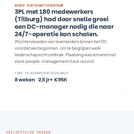
HOOFD DISTRIBUTIECENTRUM
3PL met 180 medewerkers
(Tilburg) had door snelle groei
een DC-manager nodig die naar
24/7-operatie kon schalen.
Wij interviewden vier teamleiders binnen het DC
voordat we begonnen, om te begrijpen welk
leiderschap echt ontbrak. Plaatsing was iemand met
sterk people-management track record.
TIME-TO-HIRE
RETENTIE
SALARIS
8 weken
2,5 jr+
€95K
VEELGESTELDE VRAGEN