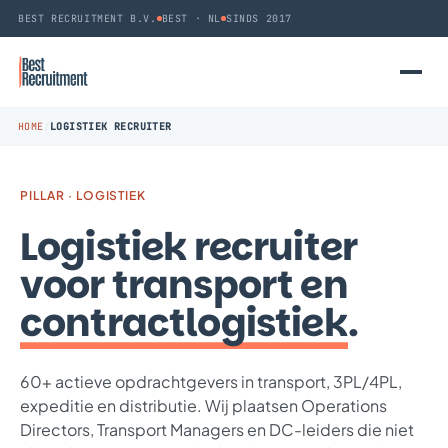
BEST RECRUITMENT B.V.
BEST · NL
SINDS 2017
HOME
/
LOGISTIEK RECRUITER
PILLAR · LOGISTIEK
Logistiek recruiter
voor transport en
contractlogistiek
.
60+ actieve opdrachtgevers in transport, 3PL/4PL,
expeditie en distributie. Wij plaatsen Operations
Directors, Transport Managers en DC-leiders die niet