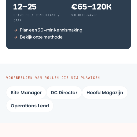
12–25
€65–120K
SEARCHES / CONSULTANT /
SALARIS-RANGE
JAAR
→
Plan een 30-min kennismaking
→
Bekijk onze methode
VOORBEELDEN VAN ROLLEN DIE WIJ PLAATSEN
Site Manager
DC Director
Hoofd Magazijn
Operations Lead