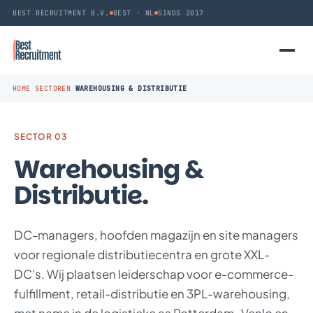
BEST RECRUITMENT B.V.
BEST · NL
SINDS 2017
HOME
/
SECTOREN
/
WAREHOUSING & DISTRIBUTIE
SECTOR 03
Warehousing &
Distributie.
DC-managers, hoofden magazijn en site managers
voor regionale distributiecentra en grote XXL-
DC's. Wij plaatsen leiderschap voor e-commerce-
fulfillment, retail-distributie en 3PL-warehousing,