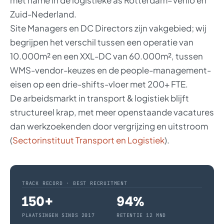
met name in de logistieke as Rotterdam–Venlo en
Zuid-Nederland.
Site Managers en DC Directors zijn vakgebied; wij
begrijpen het verschil tussen een operatie van
10.000m² en een XXL-DC van 60.000m², tussen
WMS-vendor-keuzes en de people-management-
eisen op een drie-shifts-vloer met 200+ FTE.
De arbeidsmarkt in transport & logistiek blijft
structureel krap, met meer openstaande vacatures
dan werkzoekenden door vergrijzing en uitstroom
(
Sectorinstituut Transport en Logistiek
).
TRACK RECORD · BEST RECRUITMENT
150+
94%
PLAATSINGEN SINDS 2017
RETENTIE 12 MND