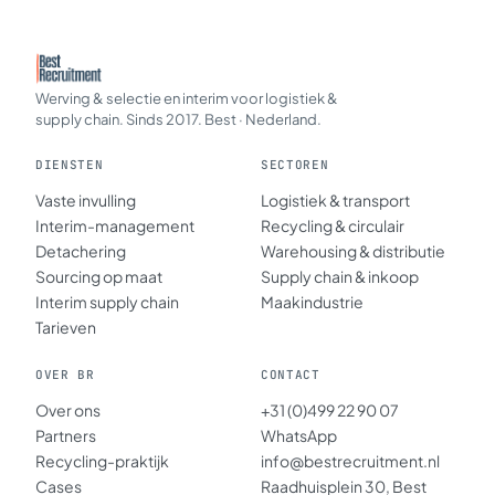
Werving & selectie en interim voor logistiek &
supply chain. Sinds 2017. Best · Nederland.
DIENSTEN
SECTOREN
Vaste invulling
Logistiek & transport
Interim-management
Recycling & circulair
Detachering
Warehousing & distributie
Sourcing op maat
Supply chain & inkoop
Interim supply chain
Maakindustrie
Tarieven
OVER BR
CONTACT
Over ons
+31 (0)499 22 90 07
Partners
WhatsApp
Recycling-praktijk
info@bestrecruitment.nl
Cases
Raadhuisplein 30, Best