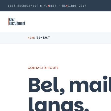
BEST RECRUITMENT B.V.
BEST · NL
SINDS 2017
HOME
/
CONTACT
CONTACT & ROUTE
Bel, mail
langs
.