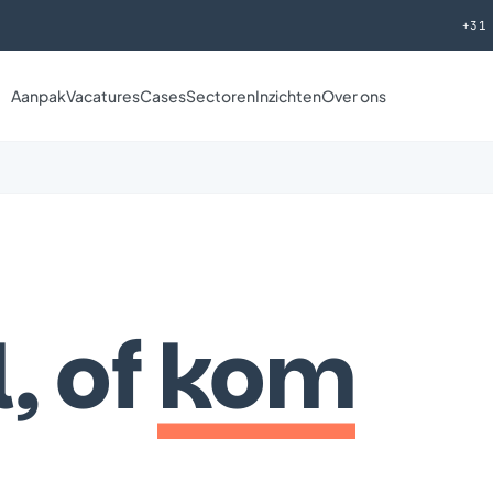
+31
Aanpak
Vacatures
Cases
Sectoren
Inzichten
Over ons
, of
kom