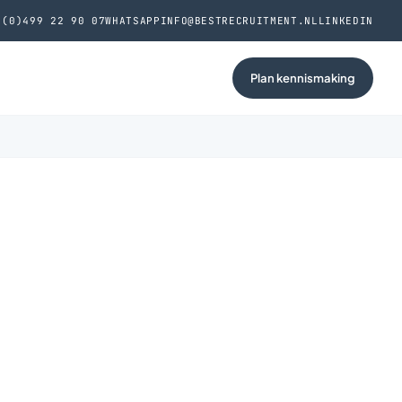
 (0)499 22 90 07
WHATSAPP
INFO@BESTRECRUITMENT.NL
LINKEDIN
Plan kennismaking