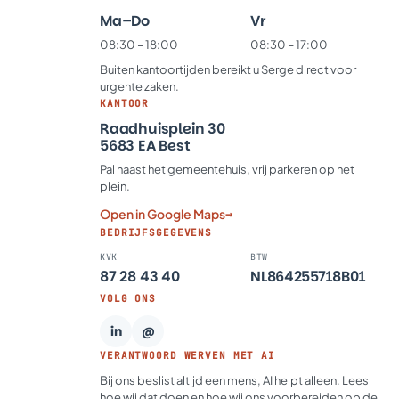
Ma–Do
Vr
08:30 – 18:00
08:30 – 17:00
Buiten kantoortijden bereikt u Serge direct voor
urgente zaken.
KANTOOR
Raadhuisplein 30
5683 EA Best
Pal naast het gemeentehuis, vrij parkeren op het
plein.
Open in Google Maps
→
BEDRIJFSGEGEVENS
KVK
BTW
87 28 43 40
NL864255718B01
VOLG ONS
in
@
VERANTWOORD WERVEN MET AI
Bij ons beslist altijd een mens, AI helpt alleen. Lees
hoe wij dat doen en hoe wij ons voorbereiden op de