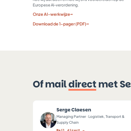
Europese AI-verordening.
Onze AI-werkwijze
→
Download de 1-pager (PDF)
→
Of mail
direct
met Se
Serge Claesen
Managing Partner · Logistiek, Transport &
SC
Supply Chain
Mail direct →