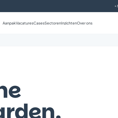
+
Aanpak
Vacatures
Cases
Sectoren
Inzichten
Over ons
ne
arden
.