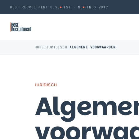
BEST RECRUITMENT B.V.
BEST · NL
SINDS 2017
HOME
/
JURIDISCH
/
ALGEMENE VOORWAARDEN
JURIDISCH
Algeme
voorwa