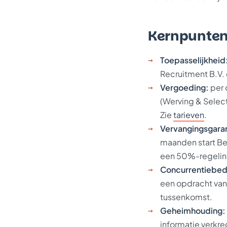
Kernpunte
Toepasselijkheid
Recruitment B.V. 
Vergoeding:
per 
(Werving & Select
Zie
tarieven
.
Vervangingsgaran
maanden start Be
een 50%-regelin
Concurrentiebed
een opdracht van
tussenkomst.
Geheimhouding:
informatie verkr