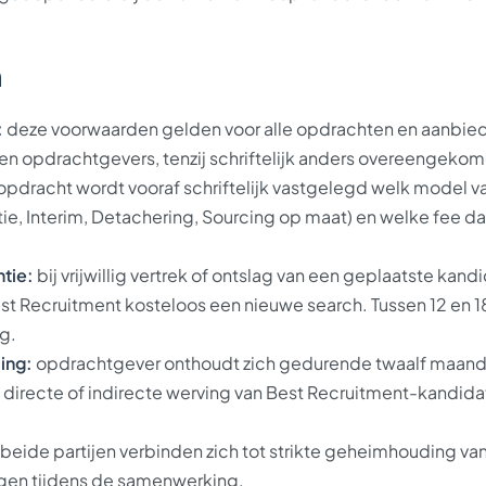
n
:
deze voorwaarden gelden voor alle opdrachten en aanbied
en opdrachtgevers, tenzij schriftelijk anders overeengekom
opdracht wordt vooraf schriftelijk vastgelegd welk model v
ie, Interim, Detachering, Sourcing op maat) en welke fee d
tie:
bij vrijwillig vertrek of ontslag van een geplaatste kand
st Recruitment kosteloos een nieuwe search. Tussen 12 en 
g.
ing:
opdrachtgever onthoudt zich gedurende twaalf maanden
 directe of indirecte werving van Best Recruitment-kandid
beide partijen verbinden zich tot strikte geheimhouding van
egen tijdens de samenwerking.