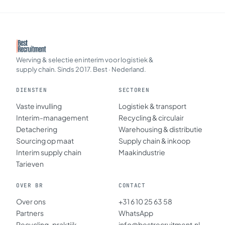
Werving & selectie en interim voor logistiek &
supply chain. Sinds 2017. Best · Nederland.
DIENSTEN
SECTOREN
Vaste invulling
Logistiek & transport
Interim-management
Recycling & circulair
Detachering
Warehousing & distributie
Sourcing op maat
Supply chain & inkoop
Interim supply chain
Maakindustrie
Tarieven
OVER BR
CONTACT
Over ons
+31 6 10 25 63 58
Partners
WhatsApp
Recycling-praktijk
info@bestrecruitment.nl