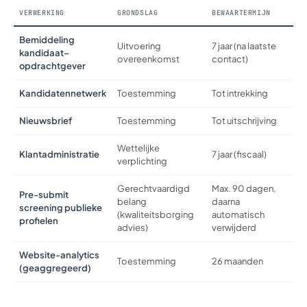
VERWERKING
GRONDSLAG
BEWAARTERMIJN
Bemiddeling
Uitvoering
7 jaar (na laatste
kandidaat–
overeenkomst
contact)
opdrachtgever
Kandidatennetwerk
Toestemming
Tot intrekking
Nieuwsbrief
Toestemming
Tot uitschrijving
Wettelijke
Klantadministratie
7 jaar (fiscaal)
verplichting
Gerechtvaardigd
Max. 90 dagen,
Pre-submit
belang
daarna
screening publieke
(kwaliteitsborging
automatisch
profielen
advies)
verwijderd
Website-analytics
Toestemming
26 maanden
(geaggregeerd)