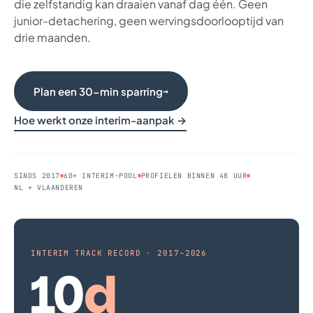
die zelfstandig kan draaien vanaf dag één. Geen
junior-detachering, geen wervingsdoorlooptijd van
drie maanden.
Plan een 30-min sparring
→
Hoe werkt onze interim-aanpak →
SINDS 2017
60+ INTERIM-POOL
PROFIELEN BINNEN 48 UUR
NL + VLAANDEREN
INTERIM TRACK RECORD · 2017–2026
10
d