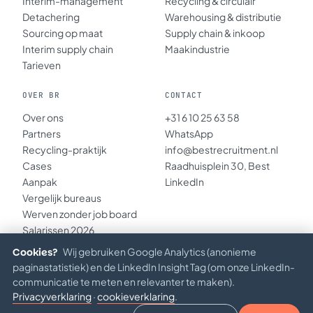
Interim-management
Recycling & circulair
Detachering
Warehousing & distributie
Sourcing op maat
Supply chain & inkoop
Interim supply chain
Maakindustrie
Tarieven
OVER BR
CONTACT
Over ons
+31 6 10 25 63 58
Partners
WhatsApp
Recycling-praktijk
info@bestrecruitment.nl
Cases
Raadhuisplein 30, Best
Aanpak
LinkedIn
Vergelijk bureaus
Werven zonder job board
Salarissen 2026
Inzichten
Cookies?
Wij gebruiken Google Analytics (anonieme
paginastatistiek) en de LinkedIn Insight Tag (om onze LinkedIn-
communicatie te meten en relevanter te maken).
Privacyverklaring
·
cookieverklaring
.
© 2026 BEST RECRUITMENT B.V. · KVK 67234891