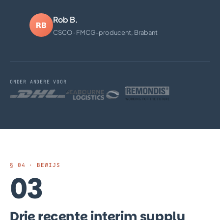
Rob B.
RB
CSCO · FMCG-producent, Brabant
ONDER ANDERE VOOR
§ 04 · BEWIJS
03
Drie recente interim supply