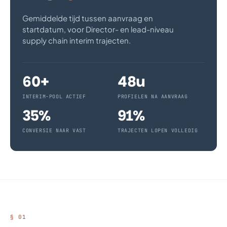
Gemiddelde tijd tussen aanvraag en
startdatum, voor Director- en lead-niveau
supply chain interim trajecten.
60+
48u
INTERIM-POOL ACTIEF
PROFIELEN NA AANVRAAG
35%
91%
CONVERSIE NAAR VAST
TRAJECTEN LOPEN VOLLEDIG
§ 01