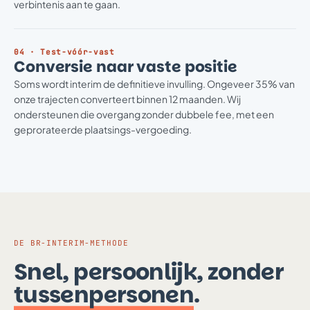
verbintenis aan te gaan.
04 · Test-vóór-vast
Conversie naar vaste positie
Soms wordt interim de definitieve invulling. Ongeveer 35% van
onze trajecten converteert binnen 12 maanden. Wij
ondersteunen die overgang zonder dubbele fee, met een
geprorateerde plaatsings-vergoeding.
DE BR-INTERIM-METHODE
Snel, persoonlijk, zonder
tussenpersonen
.