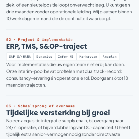
ziek, of een sleutelpositie loopt onverwacht leeg. U kunt geen
drie maanden zonder operationele leiding. Wij plaatsen binnen
10 werkdagen iemand die de continuïteit waarborgt.
02 · Project & implementatie
ERP, TMS, S&OP-traject
SAP S/4HANA
Dynamics
Infor M3
Manhattan
Anaplan
Voor implementaties die uw eigen team niet erbij kan doen.
Onze interim-pool bevat profielen met dual track-record:
consultancy-ervaring én operationele rol. Doorgaans 6 tot 18
maanden trajecten.
03 · Schaalsprong of overname
Tijdelijke versterking bij groei
Na een acquisitie integratie supply chain, bij overgang naar
24/7-operatie, of bij verdubbeling van DC-capaciteit. U heeft
tijdelijk extra senior-vermogen nodig zonder direct vaste