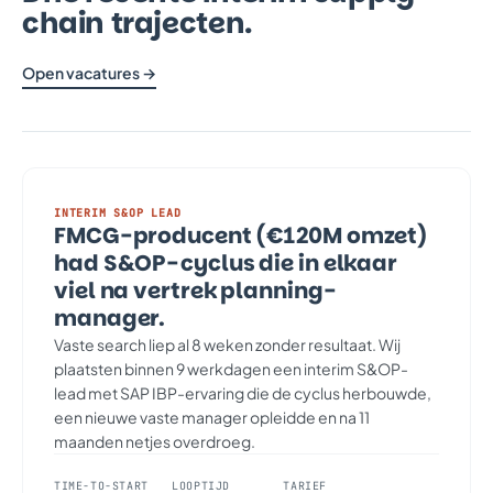
chain trajecten.
Open vacatures →
INTERIM S&OP LEAD
FMCG-producent (€120M omzet)
had S&OP-cyclus die in elkaar
viel na vertrek planning-
manager.
Vaste search liep al 8 weken zonder resultaat. Wij
plaatsten binnen 9 werkdagen een interim S&OP-
lead met SAP IBP-ervaring die de cyclus herbouwde,
een nieuwe vaste manager opleidde en na 11
maanden netjes overdroeg.
TIME-TO-START
LOOPTIJD
TARIEF