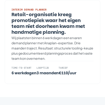
INTERIM DEMAND PLANNER
Retail-organisatie kreeg
promotiepiek waar het eigen
team niet doorheen kwam met
handmatige planning.
Wij plaatsten binnen 6 werkdagen een ervaren
demand planner met Anaplan-expertise. Drie
maanden traject. Resultaat: structurele tooling-keuze
plus gedocumenteerd planningsproces dat het vaste
team kon overnemen.
TIME-TO-START
LOOPTIJD
TARIEF
6 werkdagen
3 maanden
€110/uur