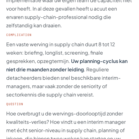
implementatie waar uw eigen team de capaciteit niet
voor heeft. In al deze gevallen heeft u acuut een
ervaren supply-chain-professional nodig die
zelfstandig kan draaien.
COMPLICATION
Een vaste werving in supply chain duurt 8 tot 12
weken: briefing, longlist, screening, finale
gesprekken, opzegtermijn.
Uw planning-cyclus kan
niet drie maanden zonder leiding
. Reguliere
detacheerders bieden snel beschikbare interim-
managers, maar vaak zonder de seniority of
sectorkennis die supply chain vereist.
QUESTION
Hoe overbrugt u de wervings-doorlooptijd zonder
kwaliteits-verlies? Hoe vindt u een interim manager
met écht senior-niveau in supply chain, planning of
inkoop, die binnen twee weken kan starten en uw