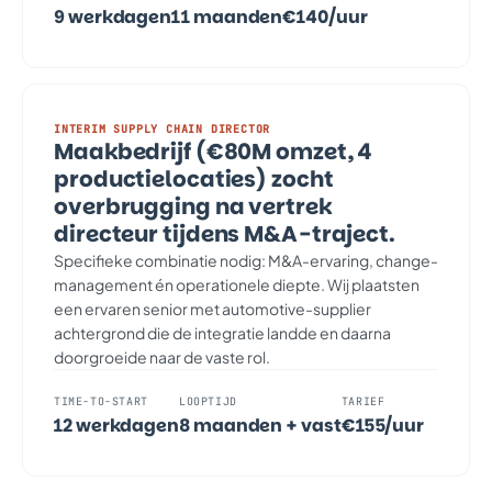
9 werkdagen
11 maanden
€140/uur
INTERIM SUPPLY CHAIN DIRECTOR
Maakbedrijf (€80M omzet, 4
productielocaties) zocht
overbrugging na vertrek
directeur tijdens M&A-traject.
Specifieke combinatie nodig: M&A-ervaring, change-
management én operationele diepte. Wij plaatsten
een ervaren senior met automotive-supplier
achtergrond die de integratie landde en daarna
doorgroeide naar de vaste rol.
TIME-TO-START
LOOPTIJD
TARIEF
12 werkdagen
8 maanden + vast
€155/uur