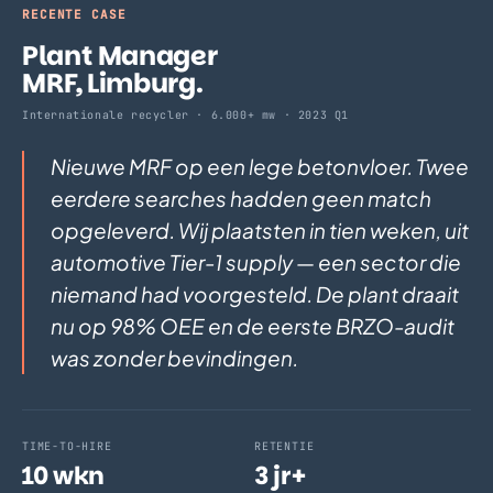
RECENTE CASE
Plant Manager
MRF, Limburg.
Internationale recycler · 6.000+ mw · 2023 Q1
Nieuwe MRF op een lege betonvloer. Twee
eerdere searches hadden geen match
opgeleverd. Wij plaatsten in tien weken, uit
automotive Tier-1 supply — een sector die
niemand had voorgesteld. De plant draait
nu op 98% OEE en de eerste BRZO-audit
was zonder bevindingen.
TIME-TO-HIRE
RETENTIE
10 wkn
3 jr+