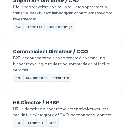
Algemeen Directeur / CEO
Mid-sized recyclers en circulaire-keten operators in
transitie. Vaak bij familiebedrijven of na overname door
investeerder.
M&A
Transitie
Familiebedrijf
Commercieel Directeur / CCO
B2B-accountstrategie en commerciële versnelling
binnen recycling, circulaire bouwmaterialen of facility-
services.
B2B
Key accounts
Strategie
HR Director / HRBP
HR-leiderschap binnen recyclers en afvalverwerkers —
vaak in fusie/integratie of CAO-harmonisatie-context.
CAO
Integratie
Arbo