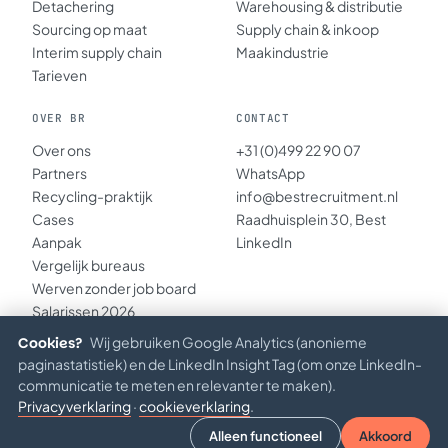
Detachering
Warehousing & distributie
Sourcing op maat
Supply chain & inkoop
Interim supply chain
Maakindustrie
Tarieven
OVER BR
CONTACT
Over ons
+31 (0)499 22 90 07
Partners
WhatsApp
Recycling-praktijk
info@bestrecruitment.nl
Cases
Raadhuisplein 30, Best
Aanpak
LinkedIn
Vergelijk bureaus
Werven zonder job board
Salarissen 2026
Inzichten
Cookies?
Wij gebruiken Google Analytics (anonieme
paginastatistiek) en de LinkedIn Insight Tag (om onze LinkedIn-
communicatie te meten en relevanter te maken).
Privacyverklaring
·
cookieverklaring
.
© 2026 BEST RECRUITMENT B.V. · KVK 67234891
Privacy
·
Verantwoord AI
·
Algemene voorwaarden
Alleen functioneel
Akkoord