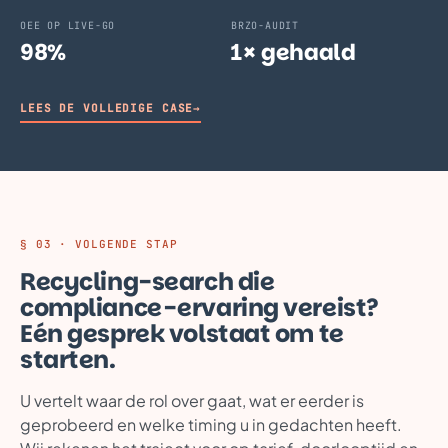
OEE OP LIVE-GO
BRZO-AUDIT
98%
1× gehaald
LEES DE VOLLEDIGE CASE
→
§ 03 · VOLGENDE STAP
Recycling-search die
compliance-ervaring vereist?
Eén gesprek volstaat om te
starten.
U vertelt waar de rol over gaat, wat er eerder is
geprobeerd en welke timing u in gedachten heeft.