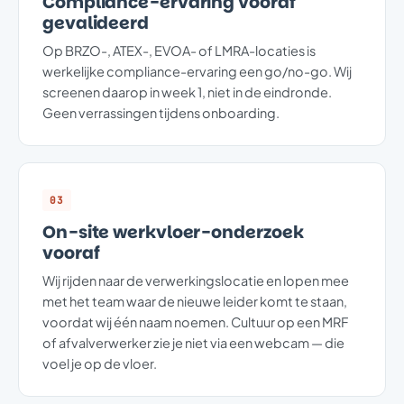
Compliance-ervaring vooraf
gevalideerd
Op BRZO-, ATEX-, EVOA- of LMRA-locaties is
werkelijke compliance-ervaring een go/no-go. Wij
screenen daarop in week 1, niet in de eindronde.
Geen verrassingen tijdens onboarding.
03
On-site werkvloer-onderzoek
vooraf
Wij rijden naar de verwerkingslocatie en lopen mee
met het team waar de nieuwe leider komt te staan,
voordat wij één naam noemen. Cultuur op een MRF
of afvalverwerker zie je niet via een webcam — die
voel je op de vloer.