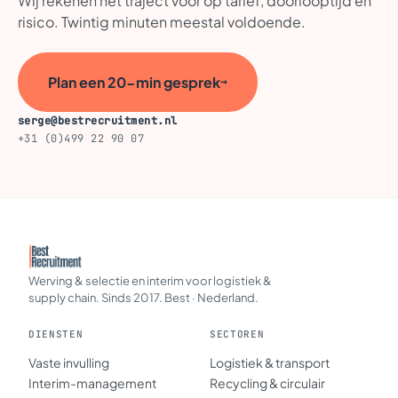
Wij rekenen het traject voor op tarief, doorlooptijd en
risico. Twintig minuten meestal voldoende.
Plan een 20-min gesprek
→
serge@bestrecruitment.nl
+31 (0)499 22 90 07
Werving & selectie en interim voor logistiek &
supply chain. Sinds 2017. Best · Nederland.
DIENSTEN
SECTOREN
Vaste invulling
Logistiek & transport
Interim-management
Recycling & circulair