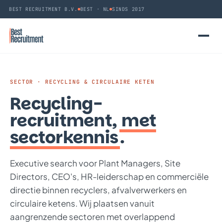
BEST RECRUITMENT B.V.
BEST · NL
SINDS 2017
SECTOR · RECYCLING & CIRCULAIRE KETEN
Recycling-
recruitment,
met
sectorkennis
.
Executive search voor Plant Managers, Site
Directors, CEO's, HR-leiderschap en commerciële
directie binnen recyclers, afvalverwerkers en
circulaire ketens. Wij plaatsen vanuit
aangrenzende sectoren met overlappend