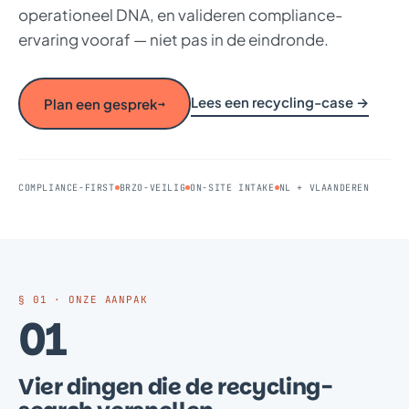
operationeel DNA, en valideren compliance-
ervaring vooraf — niet pas in de eindronde.
Lees een recycling-case →
Plan een gesprek
→
COMPLIANCE-FIRST
BRZO-VEILIG
ON-SITE INTAKE
NL + VLAANDEREN
§ 01 · ONZE AANPAK
01
Vier dingen die de recycling-