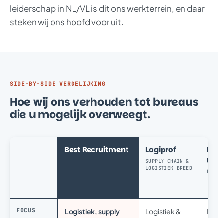
leiderschap in NL/VL is dit ons werkterrein, en daar
steken wij ons hoofd voor uit.
SIDE-BY-SIDE VERGELIJKING
Hoe wij ons verhouden tot bureaus
die u mogelijk overweegt.
Best Recruitment
Logiprof
Log
Un
SUPPLY CHAIN &
LOGISTIEK BREED
LOG
FOCUS
Logistiek, supply
Logistiek &
Log