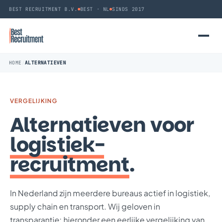
BEST RECRUITMENT B.V.
BEST · NL
SINDS 2017
HOME
/
ALTERNATIEVEN
VERGELIJKING
Alternatieven voor
logistiek-
recruitment
.
In Nederland zijn meerdere bureaus actief in logistiek,
supply chain en transport. Wij geloven in
transparantie: hieronder een eerlijke vergelijking van