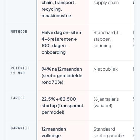
chain, transport,
supply chain
br
recycling,
maakindustrie
METHODE
Halve dag on-site +
Standaard 3-
Da
4-6 referenten +
stappen
ge
100-dagen-
sourcing
sou
onboarding
RETENTIE
94% na 12 maanden
Niet publiek
Nie
12 MND
(sectorgemiddelde
rond 70%)
TARIEF
22,5% + €2.500
% jaarsalaris
% j
startup (transparant
(variabel)
per model)
GARANTIE
12 maanden
Standaard
Sta
volledige
sectorgarantie
sec