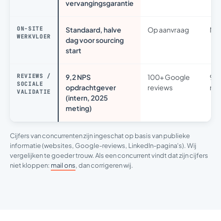
vervangingsgarantie
ON-SITE
Standaard, halve
Op aanvraag
Nie
WERKVLOER
dag voor sourcing
start
REVIEWS /
9,2 NPS
100+ Google
93
SOCIALE
opdrachtgever
reviews
rev
VALIDATIE
(intern, 2025
meting)
Cijfers van concurrenten zijn ingeschat op basis van publieke
informatie (websites, Google-reviews, LinkedIn-pagina's). Wij
vergelijken te goeder trouw. Als een concurrent vindt dat zijn cijfers
niet kloppen:
mail ons
, dan corrigeren wij.