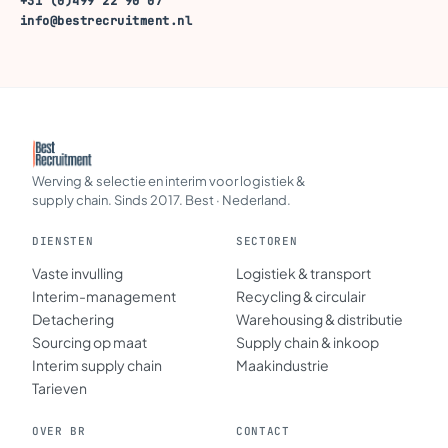
+31 (0)499 22 90 07
info@bestrecruitment.nl
Werving & selectie en interim voor logistiek &
supply chain. Sinds 2017. Best · Nederland.
DIENSTEN
SECTOREN
Vaste invulling
Logistiek & transport
Interim-management
Recycling & circulair
Detachering
Warehousing & distributie
Sourcing op maat
Supply chain & inkoop
Interim supply chain
Maakindustrie
Tarieven
OVER BR
CONTACT