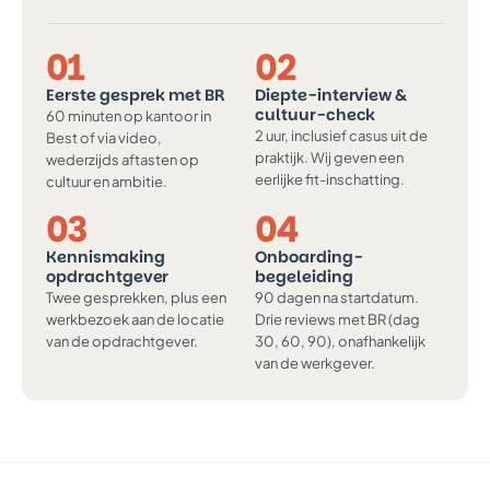
01
02
Eerste gesprek met BR
Diepte-interview &
cultuur-check
60 minuten op kantoor in
2 uur, inclusief casus uit de
Best of via video,
praktijk. Wij geven een
wederzijds aftasten op
eerlijke fit-inschatting.
cultuur en ambitie.
03
04
Kennismaking
Onboarding-
opdrachtgever
begeleiding
Twee gesprekken, plus een
90 dagen na startdatum.
werkbezoek aan de locatie
Drie reviews met BR (dag
van de opdrachtgever.
30, 60, 90), onafhankelijk
van de werkgever.