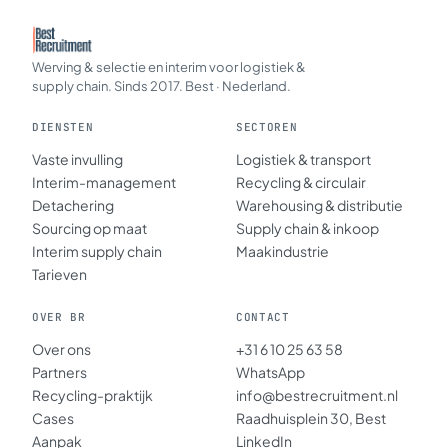
Werving & selectie en interim voor logistiek &
supply chain. Sinds 2017. Best · Nederland.
DIENSTEN
SECTOREN
Vaste invulling
Logistiek & transport
Interim-management
Recycling & circulair
Detachering
Warehousing & distributie
Sourcing op maat
Supply chain & inkoop
Interim supply chain
Maakindustrie
Tarieven
OVER BR
CONTACT
Over ons
+31 6 10 25 63 58
Partners
WhatsApp
Recycling-praktijk
info@bestrecruitment.nl
Cases
Raadhuisplein 30, Best
Aanpak
LinkedIn