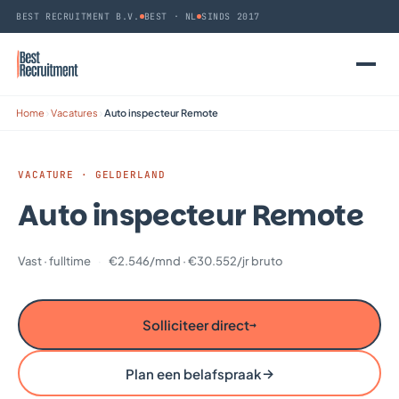
BEST RECRUITMENT B.V.
BEST · NL
SINDS 2017
Home
›
Vacatures
›
Auto inspecteur Remote
VACATURE · GELDERLAND
Auto inspecteur Remote
Vast · fulltime
€2.546/mnd · €30.552/jr bruto
Solliciteer direct
→
→
Plan een belafspraak