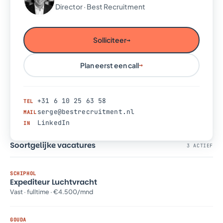
Director · Best Recruitment
Solliciteer
→
Plan eerst een call
→
+31 6 10 25 63 58
TEL
serge@bestrecruitment.nl
MAIL
LinkedIn
IN
Soortgelijke vacatures
3 ACTIEF
SCHIPHOL
Expediteur Luchtvracht
Vast · fulltime · €4.500/mnd
GOUDA