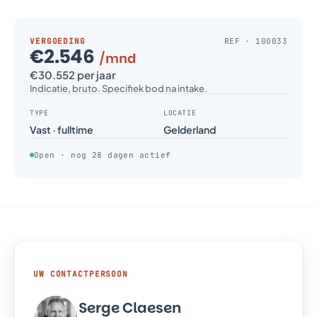
VERGOEDING
REF · 100033
€2.546
/mnd
€30.552 per jaar
Indicatie, bruto. Specifiek bod na intake.
TYPE
LOCATIE
Vast · fulltime
Gelderland
Open · nog 28 dagen actief
UW CONTACTPERSOON
Serge Claesen