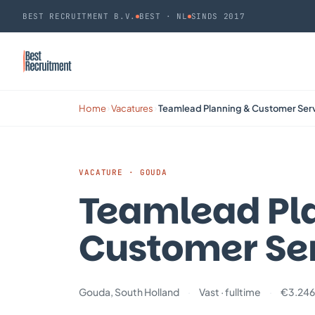
BEST RECRUITMENT B.V.
BEST · NL
SINDS 2017
Home
Vacatures
Teamlead Planning & Customer Ser
›
›
VACATURE · GOUDA
Teamlead Pl
Customer Se
Gouda, South Holland
Vast · fulltime
€3.246