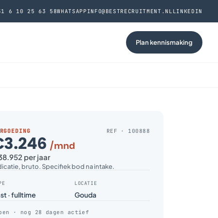
31 6 10 25 63 58
WHATSAPP
INFO@BESTRECRUITMENT.NL
LINKEDIN
Plan kennismaking
RGOEDING
REF · 100888
€3.246
/mnd
8.952 per jaar
dicatie, bruto. Specifiek bod na intake.
PE
LOCATIE
st · fulltime
Gouda
pen · nog 28 dagen actief