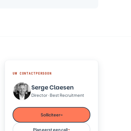
UW CONTACTPERSOON
Serge Claesen
Director · Best Recruitment
Solliciteer
→
Plan eerst een call
→