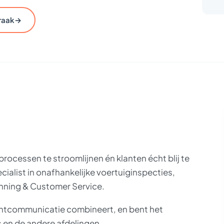
→
raak
 processen te stroomlijnen én klanten écht blij te
alist in onafhankelijke voertuiginspecties,
nning & Customer Service.
lantcommunicatie combineert, en bent het
 en de andere afdelingen.