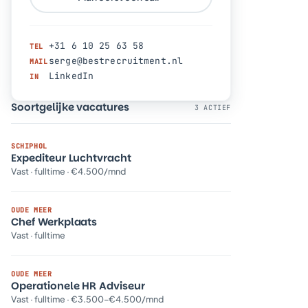
+31 6 10 25 63 58
TEL
serge@bestrecruitment.nl
MAIL
LinkedIn
IN
Soortgelijke vacatures
3 ACTIEF
SCHIPHOL
Expediteur Luchtvracht
Vast · fulltime · €4.500/mnd
OUDE MEER
Chef Werkplaats
Vast · fulltime
OUDE MEER
Operationele HR Adviseur
Vast · fulltime · €3.500–€4.500/mnd