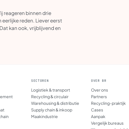
ij reageren binnen drie
eerlijke reden. Liever eerst
 Dat kan ook, vrijblijvend en
SECTOREN
OVER BR
Logistiek & transport
Over ons
gement
Recycling & circulair
Partners
Warehousing & distributie
Recycling-praktijk
aat
Supply chain & inkoop
Cases
chain
Maakindustrie
Aanpak
Vergelijk bureaus