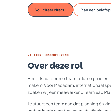
Solliciteer direct
Plan een belafsp
→
VACATURE-OMSCHRIJVING
Over deze rol
Ben jij klaar om een team te laten groeien,
maken? Voor Macadam, internationaal speci
zoeken wij een meewerkend Teamlead Pla
Je stuurt een team aan dat planning én k
verbindende punt tussen beide disciplines