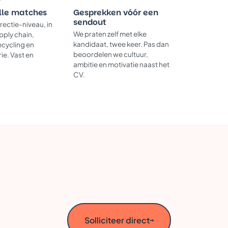
lle matches
Gesprekken vóór een
sendout
irectie-niveau, in
We praten zelf met elke
upply chain,
kandidaat, twee keer. Pas dan
ecycling en
beoordelen we cultuur,
ie. Vast en
ambitie en motivatie naast het
CV.
Solliciteer direct
→