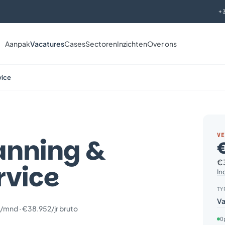
+
Aanpak
Vacatures
Cases
Sectoren
Inzichten
Over ons
vice
VE
anning &
€3
rvice
In
TY
Va
/mnd · €38.952/jr bruto
O