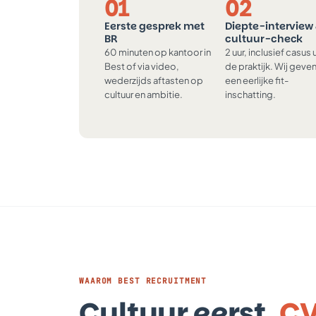
01
02
Eerste gesprek met
Diepte-interview
BR
cultuur-check
60 minuten op kantoor in
2 uur, inclusief casus u
Best of via video,
de praktijk. Wij geve
wederzijds aftasten op
een eerlijke fit-
cultuur en ambitie.
inschatting.
WAAROM BEST RECRUITMENT
Cultuur eerst.
C