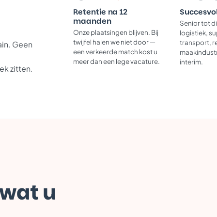
Retentie na 12
Succesvo
maanden
Senior tot d
Onze plaatsingen blijven. Bij
logistiek, s
twijfel halen we niet door —
transport, r
ain. Geen
een verkeerde match kost u
maakindustr
meer dan een lege vacature.
interim.
ek zitten.
 wat u