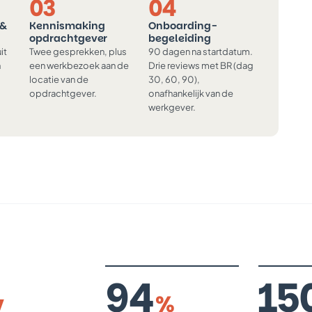
03
04
 &
Kennismaking
Onboarding-
opdrachtgever
begeleiding
it
Twee gesprekken, plus
90 dagen na startdatum.
n
een werkbezoek aan de
Drie reviews met BR (dag
locatie van de
30, 60, 90),
opdrachtgever.
onafhankelijk van de
werkgever.
94
15
%
V