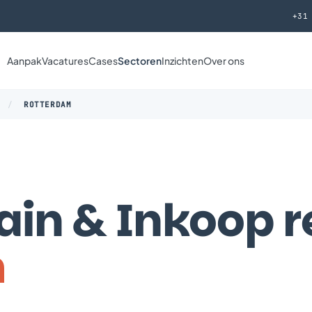
+31
Aanpak
Vacatures
Cases
Sectoren
Inzichten
Over ons
/
ROTTERDAM
in & Inkoop r
m