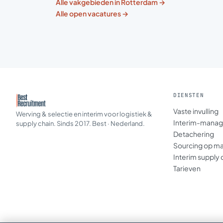
Alle vakgebieden in Rotterdam →
Alle open vacatures →
DIENSTEN
Vaste invulling
Werving & selectie en interim voor logistiek &
Interim-mana
supply chain. Sinds 2017. Best · Nederland.
Detachering
Sourcing op m
Interim supply 
Tarieven