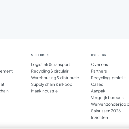
SECTOREN
OVER BR
Logistiek & transport
Over ons
gement
Recycling & circulair
Partners
Warehousing & distributie
Recycling-praktijk
aat
Supply chain & inkoop
Cases
chain
Maakindustrie
Aanpak
Vergelijk bureaus
Werven zonder job 
Salarissen 2026
Inzichten