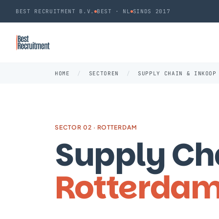
BEST RECRUITMENT B.V.
BEST · NL
SINDS 2017
HOME
/
SECTOREN
/
SUPPLY CHAIN & INKOOP
SECTOR 02 · ROTTERDAM
Supply Cha
Rotterda