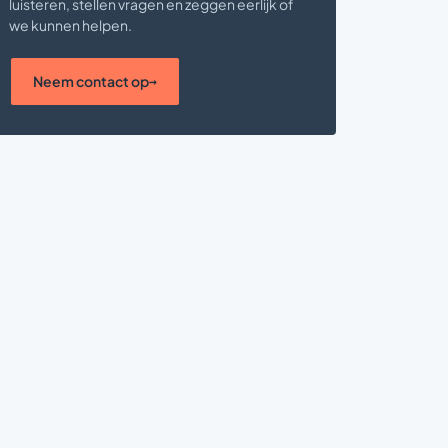
luisteren, stellen vragen en zeggen eerlijk of
we kunnen helpen.
Neem contact op
→