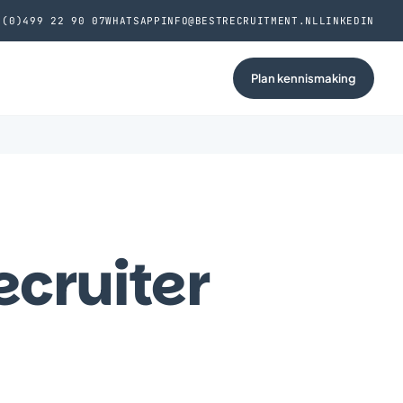
 (0)499 22 90 07
WHATSAPP
INFO@BESTRECRUITMENT.NL
LINKEDIN
Plan kennismaking
ecruiter