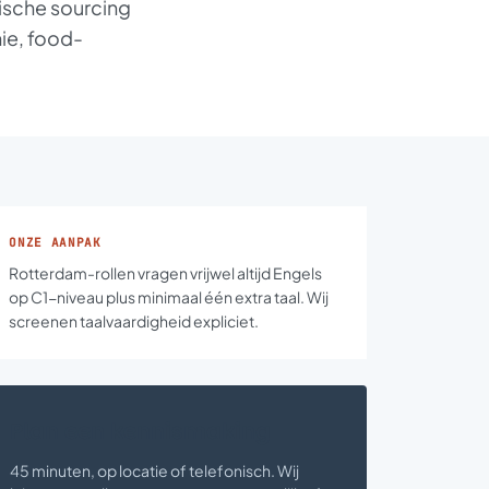
ische sourcing
ie, food-
ONZE AANPAK
Rotterdam-rollen vragen vrijwel altijd Engels
op C1-niveau plus minimaal één extra taal. Wij
screenen taalvaardigheid expliciet.
Plan een kennismaking
45 minuten, op locatie of telefonisch. Wij