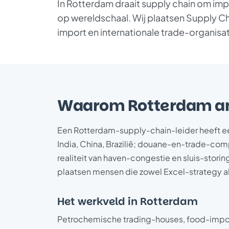
In Rotterdam draait supply chain om im
op wereldschaal. Wij plaatsen Supply Ch
import en internationale trade-organisat
Waarom Rotterdam an
Een Rotterdam-supply-chain-leider heeft ee
India, China, Brazilië; douane-en-trade-comp
realiteit van haven-congestie en sluis-storin
plaatsen mensen die zowel Excel-strategy al
Het werkveld in Rotterdam
Petrochemische trading-houses, food-importe