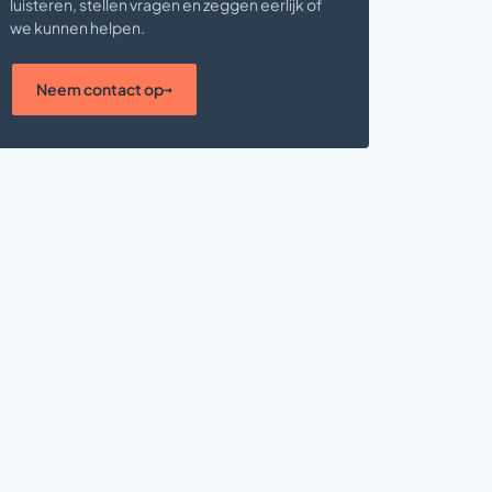
luisteren, stellen vragen en zeggen eerlijk of
we kunnen helpen.
Neem contact op
→