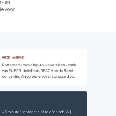
r- en
ie voor
ONZE AANPAK
Rotterdam-recycling-rollen vereisen kennis
van EU EPR-richtlijnen, REACH en de Bazel-
conventie. Wij screenen daar standaard op.
Plan een kennismaking
45 minuten, op locatie of telefonisch. Wij