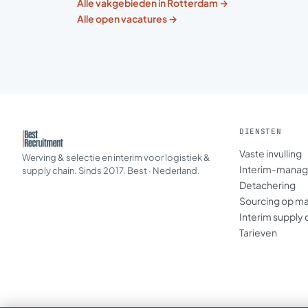
Alle vakgebieden in Rotterdam →
Alle open vacatures →
DIENSTEN
Vaste invulling
Werving & selectie en interim voor logistiek &
Interim-mana
supply chain. Sinds 2017. Best · Nederland.
Detachering
Sourcing op m
Interim supply 
Tarieven