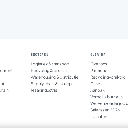
SECTOREN
OVER BR
Logistiek & transport
Over ons
gement
Recycling & circulair
Partners
Warehousing & distributie
Recycling-praktijk
aat
Supply chain & inkoop
Cases
chain
Maakindustrie
Aanpak
Vergelijk bureaus
Werven zonder job 
Salarissen 2026
Inzichten