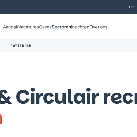
+31
Aanpak
Vacatures
Cases
Sectoren
Inzichten
Over ons
/
ROTTERDAM
 Circulair rec
m