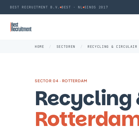
BEST RECRUITMENT B.V.
BEST · NL
SINDS 2017
HOME
/
SECTOREN
/
RECYCLING & CIRCULAIR
SECTOR 04 · ROTTERDAM
Recycling &
Rotterda