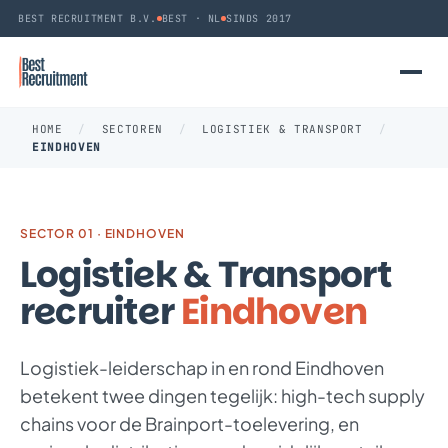
BEST RECRUITMENT B.V.
BEST · NL
SINDS 2017
HOME
/
SECTOREN
/
LOGISTIEK & TRANSPORT
/
EINDHOVEN
SECTOR 01 · EINDHOVEN
Logistiek & Transport
recruiter
Eindhoven
Logistiek-leiderschap in en rond Eindhoven
betekent twee dingen tegelijk: high-tech supply
chains voor de Brainport-toelevering, en