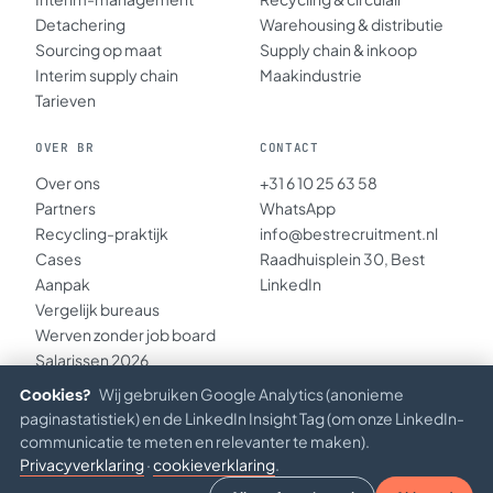
Detachering
Warehousing & distributie
Sourcing op maat
Supply chain & inkoop
Interim supply chain
Maakindustrie
Tarieven
OVER BR
CONTACT
Over ons
+31 6 10 25 63 58
Partners
WhatsApp
Recycling-praktijk
info@bestrecruitment.nl
Cases
Raadhuisplein 30, Best
Aanpak
LinkedIn
Vergelijk bureaus
Werven zonder job board
Salarissen 2026
Inzichten
Cookies?
Wij gebruiken Google Analytics (anonieme
paginastatistiek) en de LinkedIn Insight Tag (om onze LinkedIn-
communicatie te meten en relevanter te maken).
Privacyverklaring
·
cookieverklaring
.
© 2026 BEST RECRUITMENT B.V. · KVK 67234891
Privacy
·
Verantwoord AI
·
Algemene voorwaarden