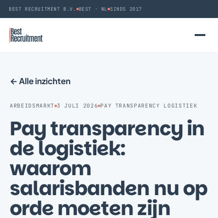
BEST RECRUITMENT B.V.
BEST · NL
SINDS 2017
← Alle inzichten
ARBEIDSMARKT
3 JULI 2026
PAY TRANSPARENCY LOGISTIEK
Pay transparency in
de logistiek:
waarom
salarisbanden nu op
orde moeten zijn