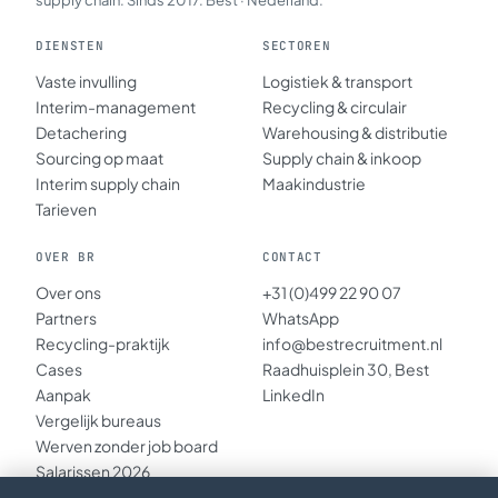
supply chain. Sinds 2017. Best · Nederland.
DIENSTEN
SECTOREN
Vaste invulling
Logistiek & transport
Interim-management
Recycling & circulair
Detachering
Warehousing & distributie
Sourcing op maat
Supply chain & inkoop
Interim supply chain
Maakindustrie
Tarieven
OVER BR
CONTACT
Over ons
+31 (0)499 22 90 07
Partners
WhatsApp
Recycling-praktijk
info@bestrecruitment.nl
Cases
Raadhuisplein 30, Best
Aanpak
LinkedIn
Vergelijk bureaus
Werven zonder job board
Salarissen 2026
Inzichten