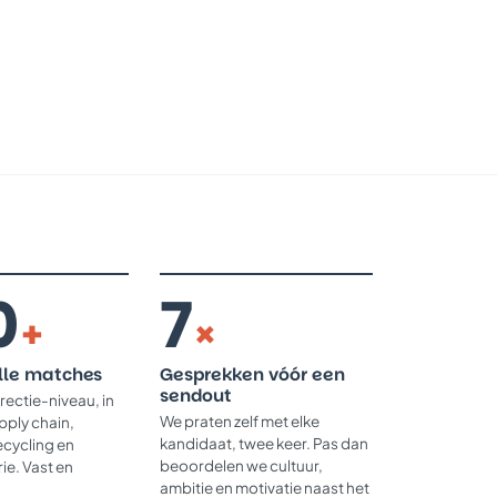
0
7
+
×
lle matches
Gesprekken vóór een
sendout
irectie-niveau, in
We praten zelf met elke
upply chain,
kandidaat, twee keer. Pas dan
ecycling en
beoordelen we cultuur,
ie. Vast en
ambitie en motivatie naast het