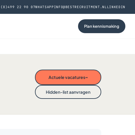
 (0)499 22 90 07
WHATSAPP
INFO@BESTRECRUITMENT.NL
LINKEDIN
Plan kennismaking
Actuele vacatures
→
Hidden-list aanvragen