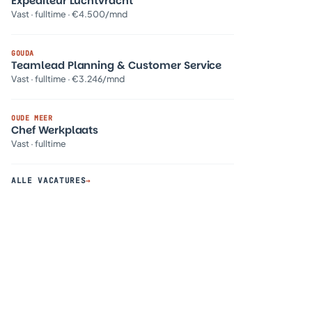
Expediteur Luchtvracht
Vast · fulltime · €4.500/mnd
GOUDA
Teamlead Planning & Customer Service
Vast · fulltime · €3.246/mnd
OUDE MEER
Chef Werkplaats
Vast · fulltime
ALLE VACATURES
→