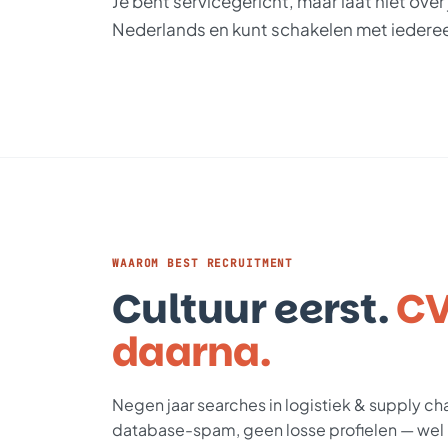
Je bent servicegericht, maar laat niet ove
Nederlands en kunt schakelen met iedereen
WAAROM BEST RECRUITMENT
Cultuur eerst.
C
daarna.
Negen jaar searches in logistiek & supply ch
database-spam, geen losse profielen — wel