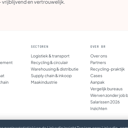
rijblijvend en vertrouwelijk.
SECTOREN
OVER BR
Logistiek & transport
Over ons
gement
Recycling & circulair
Partners
Warehousing & distributie
Recycling-praktijk
aat
Supply chain & inkoop
Cases
chain
Maakindustrie
Aanpak
Vergelijk bureaus
Werven zonder job 
Salarissen 2026
Inzichten
e paginastatistiek) en de LinkedIn Insight Tag (om onze LinkedIn-co