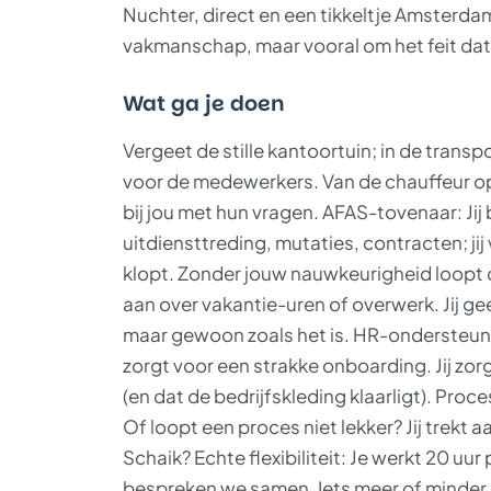
Nuchter, direct en een tikkeltje Amsterda
vakmanschap, maar vooral om het feit dat
Wat ga je doen
Vergeet de stille kantoortuin; in de transp
voor de medewerkers. Van de chauffeur op
bij jou met hun vragen. AFAS-tovenaar: Jij
uitdiensttreding, mutaties, contracten; jij 
klopt. Zonder jouw nauwkeurigheid loopt d
aan over vakantie-uren of overwerk. Jij ge
maar gewoon zoals het is. HR-ondersteunin
zorgt voor een strakke onboarding. Jij zor
(en dat de bedrijfskleding klaarligt). Proc
Of loopt een proces niet lekker? Jij trekt 
Schaik? Echte flexibiliteit: Je werkt 20 uu
bespreken we samen. Iets meer of minder ka