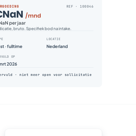
RGOEDING
REF · 100046
€NaN
/mnd
aN per jaar
dicatie, bruto. Specifiek bod na intake.
PE
LOCATIE
st · fulltime
Nederland
RVULD OP
 mrt 2026
ervuld · niet meer open voor sollicitatie