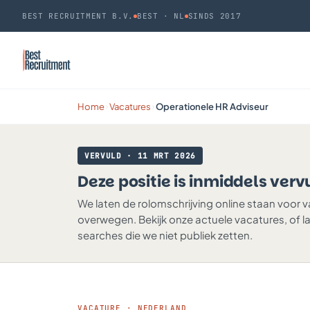
BEST RECRUITMENT B.V.
BEST · NL
SINDS 2017
Home
Vacatures
Operationele HR Adviseur
›
›
VERVULD · 11 MRT 2026
Deze positie is inmiddels verv
We laten de rolomschrijving online staan voor 
overwegen. Bekijk onze actuele vacatures, of l
searches die we niet publiek zetten.
VACATURE · NEDERLAND