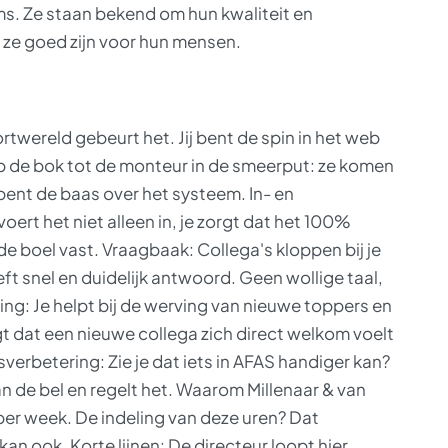
ms. Ze staan bekend om hun kwaliteit en
 ze goed zijn voor hun mensen.
ortwereld gebeurt het. Jij bent de spin in het web
 de bok tot de monteur in de smeerput: ze komen
 bent de baas over het systeem. In- en
voert het niet alleen in, je zorgt dat het 100%
e boel vast. Vraagbaak: Collega's kloppen bij je
eft snel en duidelijk antwoord. Geen wollige taal,
g: Je helpt bij de werving van nieuwe toppers en
gt dat een nieuwe collega zich direct welkom voelt
esverbetering: Zie je dat iets in AFAS handiger kan?
aan de bel en regelt het. Waarom Millenaar & van
r per week. De indeling van deze uren? Dat
n ook. Korte lijnen: De directeur loopt hier