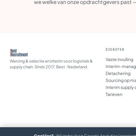
we welke van onze opdrachtgevers past — v
DIENSTEN
Vaste invulling
Werving & selectie en interim voor logistiek &
Interim-mana
supply chain. Sinds 2017. Best · Nederland.
Detachering
Sourcing op m
Interim supply 
Tarieven
Wij gebruiken Google Analytics (anoniem