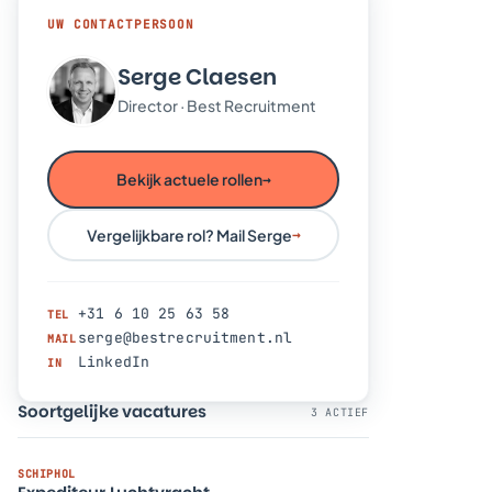
UW CONTACTPERSOON
Serge Claesen
Director · Best Recruitment
Bekijk actuele rollen
→
Vergelijkbare rol? Mail Serge
→
+31 6 10 25 63 58
TEL
serge@bestrecruitment.nl
MAIL
LinkedIn
IN
Soortgelijke vacatures
3 ACTIEF
SCHIPHOL