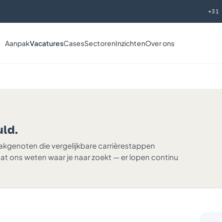
+31
Aanpak
Vacatures
Cases
Sectoren
Inzichten
Over ons
uld.
vakgenoten die vergelijkbare carrièrestappen
aat ons weten waar je naar zoekt — er lopen continu