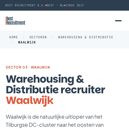
BEST RECRUITMENT B.V.
BEST · NL
SINDS 2017
HOME
/
SECTOREN
/
WAREHOUSING & DISTRIBUTIE
/
WAALWIJK
SECTOR 03 · WAALWIJK
Warehousing &
Distributie recruiter
Waalwijk
Waalwijk is de natuurlijke uitloper van het
Tilburgse DC-cluster naar het oosten van