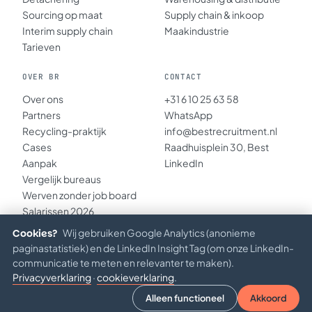
Sourcing op maat
Supply chain & inkoop
Interim supply chain
Maakindustrie
Tarieven
OVER BR
CONTACT
Over ons
+31 6 10 25 63 58
Partners
WhatsApp
Recycling-praktijk
info@bestrecruitment.nl
Cases
Raadhuisplein 30, Best
Aanpak
LinkedIn
Vergelijk bureaus
Werven zonder job board
Salarissen 2026
Inzichten
Cookies?
Wij gebruiken Google Analytics (anonieme
paginastatistiek) en de LinkedIn Insight Tag (om onze LinkedIn-
communicatie te meten en relevanter te maken).
Privacyverklaring
·
cookieverklaring
.
© 2026 BEST RECRUITMENT B.V. · KVK 67234891
Privacy
·
Verantwoord AI
·
Algemene voorwaarden
Alleen functioneel
Akkoord