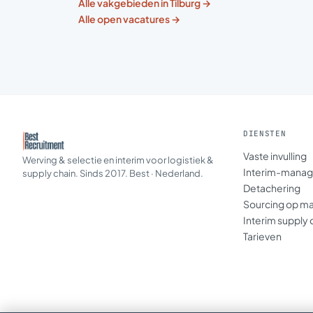
Alle vakgebieden in Tilburg →
Alle open vacatures →
DIENSTEN
Vaste invulling
Werving & selectie en interim voor logistiek &
Interim-mana
supply chain. Sinds 2017. Best · Nederland.
Detachering
Sourcing op m
Interim supply 
Tarieven