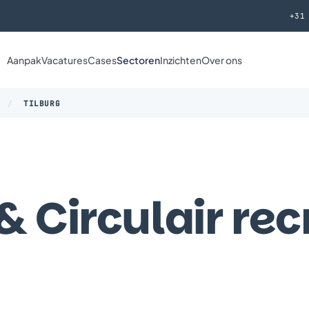
+31
Aanpak
Vacatures
Cases
Sectoren
Inzichten
Over ons
/
TILBURG
 Circulair rec