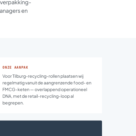
-verpakking-
 Managers en
ONZE AANPAK
Voor Tilburg-recycling-rollen plaatsen wij
regelmatig vanuit de aangrenzende food- en
FMCG-keten — overlappend operationeel
DNA, met de retail-recycling-loop al
begrepen.
Plan een kennismaking