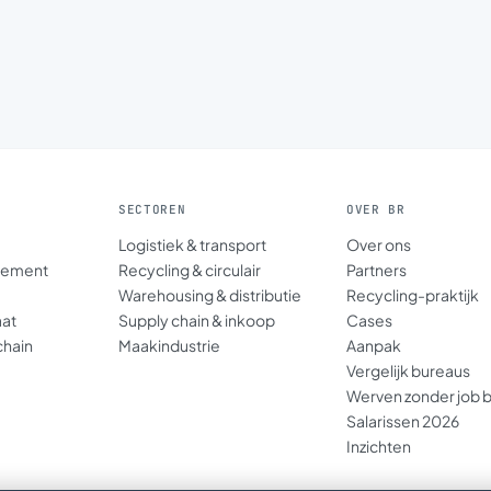
SECTOREN
OVER BR
Logistiek & transport
Over ons
gement
Recycling & circulair
Partners
Warehousing & distributie
Recycling-praktijk
aat
Supply chain & inkoop
Cases
chain
Maakindustrie
Aanpak
Vergelijk bureaus
Werven zonder job 
Salarissen 2026
Inzichten