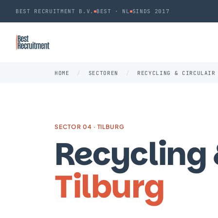
BEST RECRUITMENT B.V.
BEST · NL
SINDS 2017
HOME
/
SECTOREN
/
RECYCLING & CIRCULAIR
SECTOR 04 · TILBURG
Recycling &
Tilburg