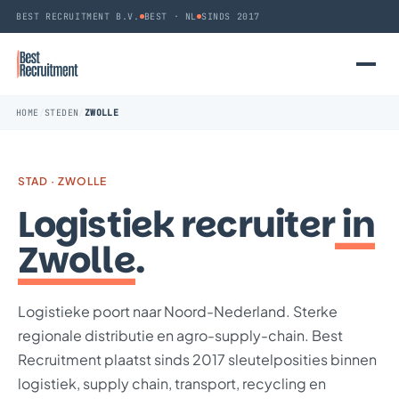
BEST RECRUITMENT B.V.
BEST · NL
SINDS 2017
HOME
/
STEDEN
/
ZWOLLE
STAD · ZWOLLE
Logistiek recruiter
in
Zwolle
.
Logistieke poort naar Noord-Nederland. Sterke
regionale distributie en agro-supply-chain. Best
Recruitment plaatst sinds 2017 sleutelposities binnen
logistiek, supply chain, transport, recycling en