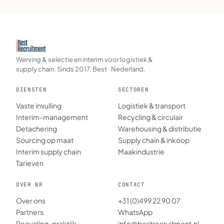
Werving & selectie en interim voor logistiek &
supply chain. Sinds 2017. Best · Nederland.
DIENSTEN
SECTOREN
Vaste invulling
Logistiek & transport
Interim-management
Recycling & circulair
Detachering
Warehousing & distributie
Sourcing op maat
Supply chain & inkoop
Interim supply chain
Maakindustrie
Tarieven
OVER BR
CONTACT
Over ons
+31 (0)499 22 90 07
Partners
WhatsApp
Recycling-praktijk
info@bestrecruitment.nl