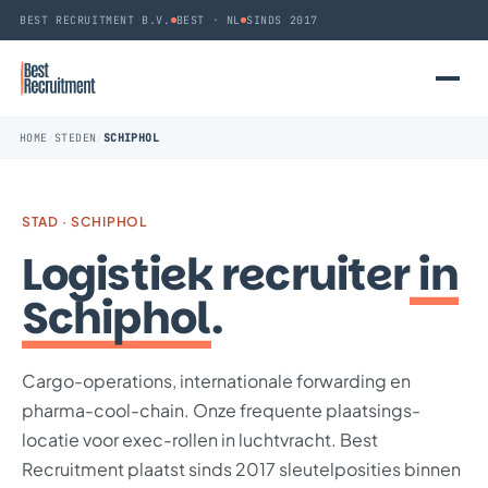
BEST RECRUITMENT B.V.
BEST · NL
SINDS 2017
HOME
/
STEDEN
/
SCHIPHOL
STAD · SCHIPHOL
Logistiek recruiter
in
Schiphol
.
Cargo-operations, internationale forwarding en
pharma-cool-chain. Onze frequente plaatsings-
locatie voor exec-rollen in luchtvracht. Best
Recruitment plaatst sinds 2017 sleutelposities binnen