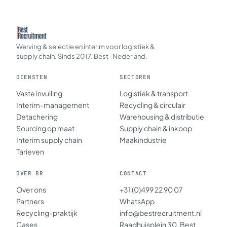
Werving & selectie en interim voor logistiek &
supply chain. Sinds 2017. Best · Nederland.
DIENSTEN
SECTOREN
Vaste invulling
Logistiek & transport
Interim-management
Recycling & circulair
Detachering
Warehousing & distributie
Sourcing op maat
Supply chain & inkoop
Interim supply chain
Maakindustrie
Tarieven
OVER BR
CONTACT
Over ons
+31 (0)499 22 90 07
Partners
WhatsApp
Recycling-praktijk
info@bestrecruitment.nl
Cases
Raadhuisplein 30, Best