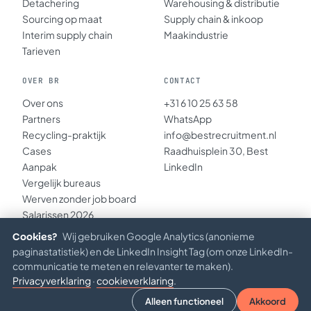
Detachering
Warehousing & distributie
Sourcing op maat
Supply chain & inkoop
Interim supply chain
Maakindustrie
Tarieven
OVER BR
CONTACT
Over ons
+31 6 10 25 63 58
Partners
WhatsApp
Recycling-praktijk
info@bestrecruitment.nl
Cases
Raadhuisplein 30, Best
Aanpak
LinkedIn
Vergelijk bureaus
Werven zonder job board
Salarissen 2026
Inzichten
Cookies?
Wij gebruiken Google Analytics (anonieme
paginastatistiek) en de LinkedIn Insight Tag (om onze LinkedIn-
communicatie te meten en relevanter te maken).
Privacyverklaring
·
cookieverklaring
.
© 2026 BEST RECRUITMENT B.V. · KVK 67234891
Privacy
·
Verantwoord AI
·
Algemene voorwaarden
Alleen functioneel
Akkoord