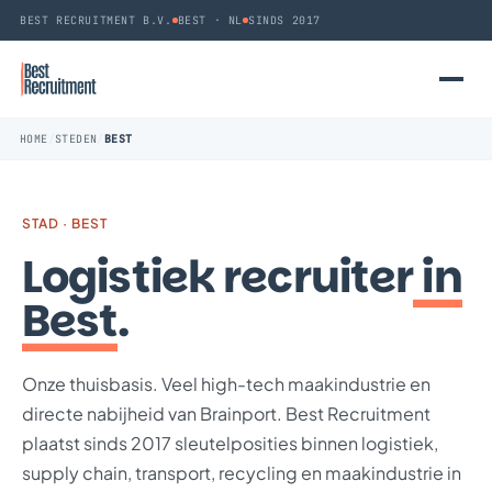
BEST RECRUITMENT B.V.
BEST · NL
SINDS 2017
HOME
/
STEDEN
/
BEST
STAD · BEST
Logistiek recruiter
in
Best
.
Onze thuisbasis. Veel high-tech maakindustrie en
directe nabijheid van Brainport. Best Recruitment
plaatst sinds 2017 sleutelposities binnen logistiek,
supply chain, transport, recycling en maakindustrie in