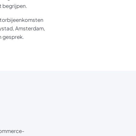
t begrijpen.
ectorbijeenkomsten
elystad, Amsterdam,
n gesprek.
-commerce-