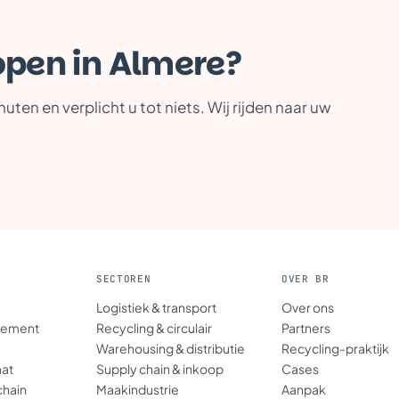
 open in Almere?
ten en verplicht u tot niets. Wij rijden naar uw
SECTOREN
OVER BR
Logistiek & transport
Over ons
gement
Recycling & circulair
Partners
Warehousing & distributie
Recycling-praktijk
aat
Supply chain & inkoop
Cases
chain
Maakindustrie
Aanpak