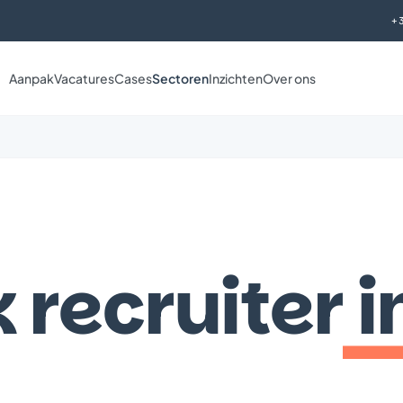
+
Aanpak
Vacatures
Cases
Sectoren
Inzichten
Over ons
k recruiter
i