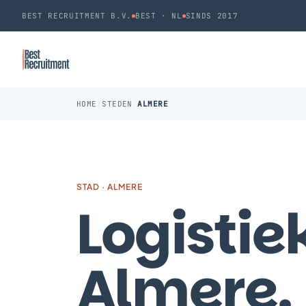
BEST RECRUITMENT B.V.
BEST · NL
SINDS 2017
HOME
/
STEDEN
/
ALMERE
STAD · ALMERE
Logistie
Almere
.