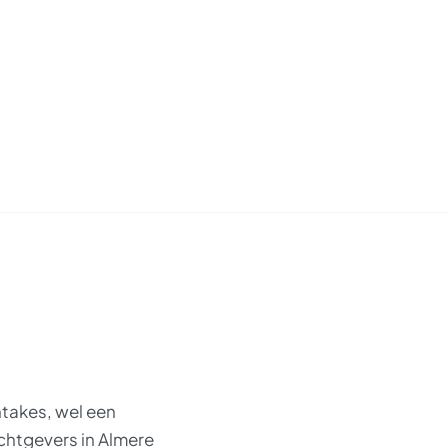
ntakes, wel een
chtgevers in Almere