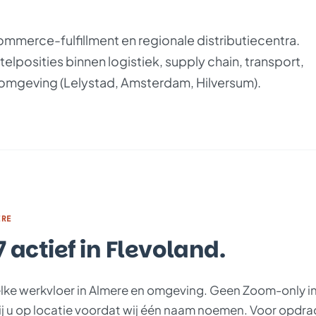
ommerce-fulfillment en regionale distributiecentra.
elposities binnen logistiek, supply chain, transport,
 omgeving (Lelystad, Amsterdam, Hilversum).
ERE
 actief in Flevoland.
r elke werkvloer in Almere en omgeving. Geen Zoom-only i
ij u op locatie voordat wij één naam noemen. Voor opdra